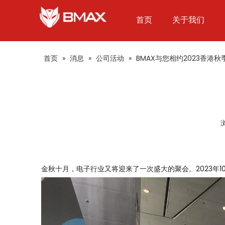
首页
关于我们
首页
»
消息
»
公司活动
»
BMAX与您相约2023香港
["facebook","twitter","line","wechat","linkedin","pinte
金秋十月，电子行业又将迎来了一次盛大的聚会。2023年