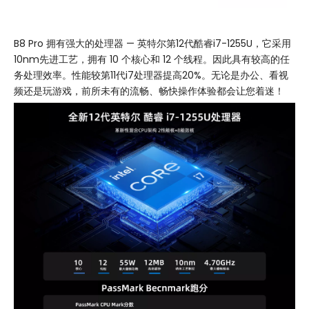
B8 Pro 拥有强大的处理器 — 英特尔第12代酷睿i7-1255U，它采用
10nm先进工艺，拥有 10 个核心和 12 个线程。因此具有较高的任
务处理效率。性能较第11代i7处理器提高20%。无论是办公、看视
频还是玩游戏，前所未有的流畅、畅快操作体验都会让您着迷！