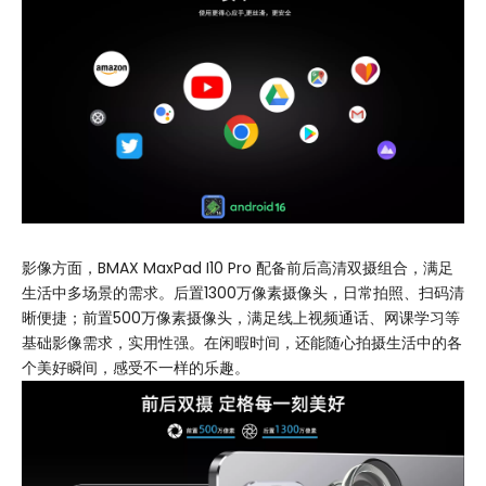
影像方面，BMAX MaxPad I10 Pro 配备前后高清双摄组合，满足
生活中多场景的需求。后置1300万像素摄像头，日常拍照、扫码清
晰便捷；前置500万像素摄像头，满足线上视频通话、网课学习等
基础影像需求，实用性强。在闲暇时间，还能随心拍摄生活中的各
个美好瞬间，感受不一样的乐趣。