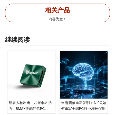
相关产品
内容为空！
继续阅读
酷睿大核出击，尽显非凡活
当电脑被重新发明：AI PC如
力！BMAX潮酷迷你PC
何重写全球PC行业增长逻辑
MaxMini B6惊艳上市