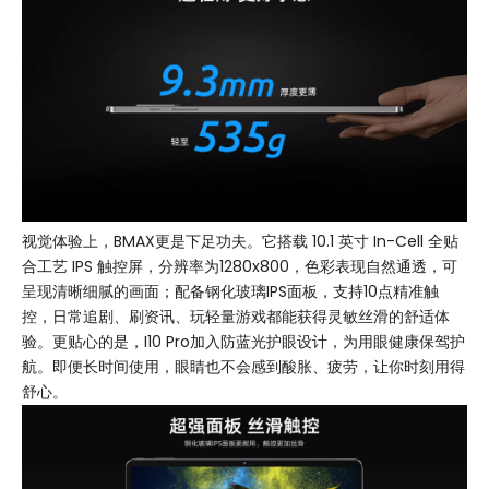
视觉体验上，BMAX更是下足功夫。它搭载 10.1 英寸 In-Cell 全贴
合工艺 IPS 触控屏，分辨率为1280x800，色彩表现自然通透，可
呈现清晰细腻的画面；配备钢化玻璃IPS面板，支持10点精准触
控，日常追剧、刷资讯、玩轻量游戏都能获得灵敏丝滑的舒适体
验。更贴心的是，I10 Pro加入防蓝光护眼设计，为用眼健康保驾护
航。即便长时间使用，眼睛也不会感到酸胀、疲劳，让你时刻用得
舒心。