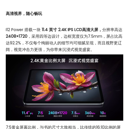
高清视界，
随心畅玩
I12 Power 搭载一块
11.4 英寸 2.4K IPS LCD高清大屏
，
分辨率高达
2408×1720
，采用四等边设计，边框宽度仅为7.5mm，屏占比高
达92.2%，不仅每个绚丽动人的细节均可细腻呈现，而且视野更辽
阔，视觉冲击力更强，为你带来沉浸式视觉盛宴。
7:5黄金屏幕比例，与书的尺寸大致相当，比传统的16:10比例的屏