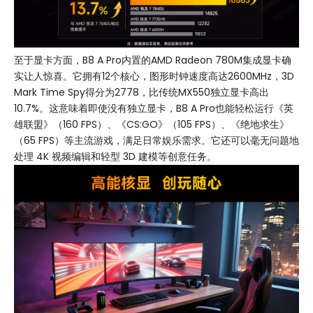
至于显卡方面，B8 A Pro内置的AMD Radeon 780M集成显卡确
实让人惊喜。它拥有12个核心，图形时钟速度高达2600MHz，3D
Mark Time Spy得分为2778，比传统MX550独立显卡高出
10.7%。这意味着即使没有独立显卡，B8 A Pro也能轻松运行《英
雄联盟》（160 FPS）、《CS:GO》（105 FPS）、《绝地求生》
（65 FPS）等主流游戏，满足日常娱乐需求。它还可以毫无问题地
处理 4K 视频编辑和轻型 3D 建模等创意任务。