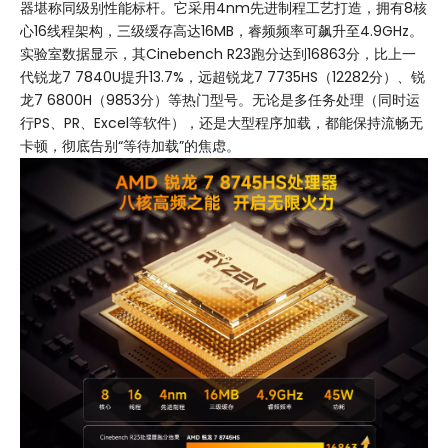
器堪称同级别性能标杆。它采用4nm先进制程工艺打造，拥有8核
心16线程架构，三级缓存高达16MB，睿频频率可飙升至4.9GHz。
实验室数据显示，其Cinebench R23跑分达到16863分，比上一
代锐龙7 7840U提升13.7%，远超锐龙7 7735HS（12282分）、锐
龙7 6800H（9853分）等热门型号。无论是多任务处理（同时运
行PS、PR、Excel等软件），还是大型程序加载，都能保持流畅无
卡顿，彻底告别“等待加载”的焦虑。