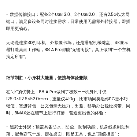
- 数据传输接口：配备2个USB 3.0、2个USB2.0，还有2.5G以太网
端口，满足多设备同时连接需求，日常使用无需额外转接器，即插
即用更省心。
无论是连接3D打印机、外接显卡坞，还是搭配机械键盘、4K显示
器打造桌面工作站，B8 A Pro都能“无缝衔接”，真正做到“一个主机
搞定所有”。
细节制胜：小身材大能量，便携与体验兼顾
在“小”的优势上，B8 A Pro做到了极致——机身尺寸仅
126.0×112.6×52.0mm，重量仅410g，比市场同类迷你PC更小巧
轻便，塞进背包、公文包毫无压力，出差、移动办公轻松携带。同
时，BMAX还在细节上进行打磨，营造更出色的体验：
- 黑武士外观：顶盖具备防水、防尘、防刮功能，机身线条刚劲利
落，配色霸气十足。摆在桌面，既是工具，也是“颜值担当”；