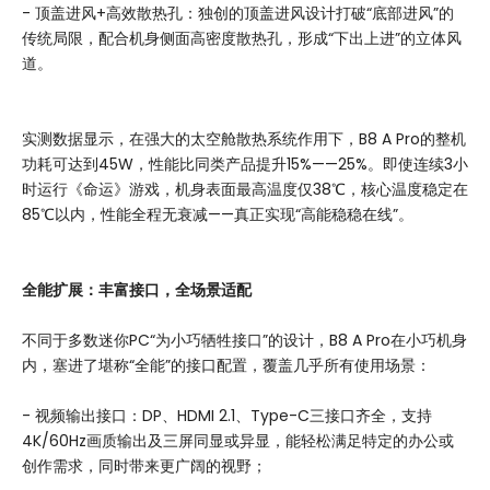
- 顶盖进风+高效散热孔：独创的顶盖进风设计打破“底部进风”的
传统局限，配合机身侧面高密度散热孔，形成“下出上进”的立体风
道。
实测数据显示，在强大的太空舱散热系统作用下，B8 A Pro的整机
功耗可达到45W，性能比同类产品提升15%——25%。即使连续3小
时运行《命运》游戏，机身表面最高温度仅38℃，核心温度稳定在
85℃以内，性能全程无衰减——真正实现“高能稳稳在线”。
全能扩展：
丰富
接口，
全
场景
适配
不同于多数迷你PC“为小巧牺牲接口”的设计，B8 A Pro在小巧机身
内，塞进了堪称“全能”的接口配置，覆盖几乎所有使用场景：
- 视频输出接口：DP、HDMI 2.1、Type-C三接口齐全，支持
4K/60Hz画质输出及三屏同显或异显，能轻松满足特定的办公或
创作需求，同时带来更广阔的视野；