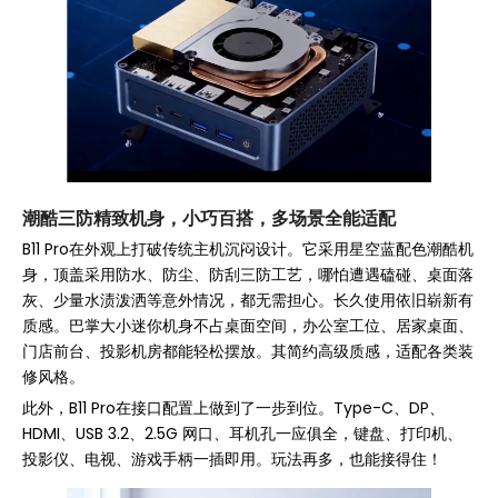
潮酷三防精致机身，小巧百搭，多场景全能适配
B11 Pro在外观上打破传统主机沉闷设计。它采用星空蓝配色潮酷机
身，顶盖采用防水、防尘、防刮三防工艺，哪怕遭遇磕碰、桌面落
灰、少量水渍泼洒等意外情况，都无需担心。长久使用依旧崭新有
质感。巴掌大小迷你机身不占桌面空间，办公室工位、居家桌面、
门店前台、投影机房都能轻松摆放。其简约高级质感，适配各类装
修风格。
此外，B11 Pro在接口配置上做到了一步到位。Type-C、DP、
HDMI、USB 3.2、2.5G 网口、耳机孔一应俱全，键盘、打印机、
投影仪、电视、游戏手柄一插即用。玩法再多，也能接得住！