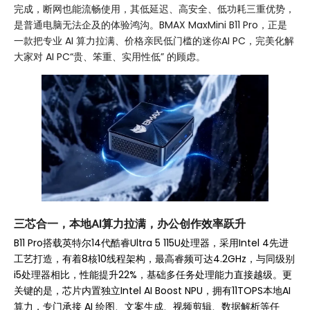
完成，断网也能流畅使用，其低延迟、高安全、低功耗三重优势，
是普通电脑无法企及的体验鸿沟。BMAX MaxMini B11 Pro，正是
一款把专业 AI 算力拉满、价格亲民低门槛的迷你AI PC，完美化解
大家对 AI PC“贵、笨重、实用性低” 的顾虑。
三芯合一，本地AI算力拉满，办公创作效率跃升
B11 Pro搭载英特尔14代酷睿Ultra 5 115U处理器，采用Intel 4先进
工艺打造，有着8核10线程架构，最高睿频可达4.2GHz，与同级别
i5处理器相比，性能提升22%，基础多任务处理能力直接越级。更
关键的是，芯片内置独立Intel AI Boost NPU，拥有11TOPS本地AI
算力，专门承接 AI 绘图、文案生成、视频剪辑、数据解析等任