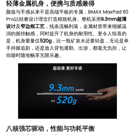
轻薄金属机身，便携与质感兼得
颜值与手感从来不是高端平板的专属，BMAX MaxPad I10
Pro以轻奢设计理念打造精致机身。整机采用
9.3mm超薄
设计
及
窄边框工艺
，线条流畅利落，金属材质带来细腻温
润的握持触感，同时提升了机身的耐用性。更令人惊喜的
是，机身重量仅
520g
，比一瓶矿泉水还要轻盈，无论是单
手持握追剧，还是放入背包通勤、出游，都毫无负担，让
你随时随地畅享无限乐趣。
八核强芯驱动，性能与功耗平衡