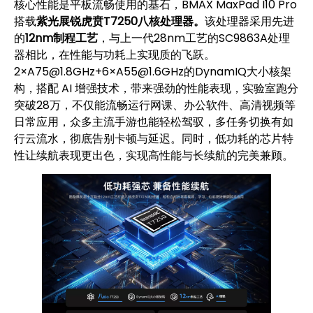
核心性能是平板流畅使用的基石，BMAX MaxPad I10 Pro
搭载
紫光展锐虎贲T7250八核处理器。
该处理器采
用先进
的
12nm制程工艺
，与上一代28nm工艺的SC9863A处理
器相比，在性能与功耗上实现质的飞跃。
2×A75@1.8GHz+6×A55@1.6GHz的DynamIQ大小核架
构，搭配 AI 增强技术，带来强劲的性能表现，实验室跑分
突破28万，不仅能流畅运行网课、办公软件、高清视频等
日常应用，众多主流手游也能轻松驾驭，多任务切换有如
行云流水，彻底告别卡顿与延迟。同时，低功耗的芯片特
性让续航表现更出色，实现高性能与长续航的完美兼顾。