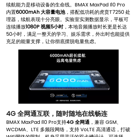
续航能力是移动设备的生命线。BMAX MaxPad I10 Pro
内置
6000mAh 大容量电池
，搭配低功耗的虎贲T7250 处
理器，续航表现十分亮眼。实验室实测数据显示，平板可
连续播放
1080P 视频5小时
，本地音频播放时长更是长达
50小时，满足一整天的学习、娱乐需求，外出时也能提供
充足的能量支撑，让你彻底摆脱电量焦虑。
4G 全网通互联，随时随地在线畅连
BMAX MaxPad I10 Pro支持
4G 全网通
，兼容 GSM、
WCDMA、LTE 多频段网络，支持 VoLTE 高清通话，打破
WiFi网络的限制。机身采用灵活的双卡槽设计，可选择